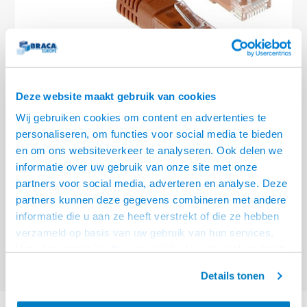
Optica
6.35 m
Plafondbeugels
Vloer/plafond/wand montage
Medische beugels
Fiets beugels
Stroomkabels
Sound
USB C 
HDMI 
Netwe
Stroo
BNC T
Coax &
RCA &
XLR &
TV standaarden
Accessoires
Monitorarm accessoires
Magnetron beugels
BNC / SDI Kabels
USB 2
HDMI 
Netwe
Overi
BNC A
Coax 
RCA &
Conne
Accessoires TV liften
Draaiplateau
Coax en F-Connector Kabels
HDMI 
Netwe
Verle
Deze website maakt gebruik van cookies
Composiet Video Kabels
Wij gebruiken cookies om content en advertenties te
HDMI 
Stekk
personaliseren, om functies voor social media te bieden
Audio kabels
€5,95
en om ons websiteverkeer te analyseren. Ook delen we
Power
informatie over uw gebruik van onze site met onze
VOOR 15:00 BESTELD, MORGEN GELEVERD!
XLR en Jack Kabels
partners voor social media, adverteren en analyse. Deze
Stroo
partners kunnen deze gegevens combineren met andere
ACT Bruin 1,5 meter U/UTP CAT6A patchkabels met RJ45 connectoren
Speaker kabels
informatie die u aan ze heeft verstrekt of die ze hebben
Lees meer
verzameld op basis van uw gebruik van hun services.
Offerte aanvragen? Bel, mail, chat of maak een login aan! (075 - 655
Het chatcontact is alleen mogelijk als u de cookies heeft
55 80 of mail naar
info@braca.nl
)
geaccepteerd.
Details tonen