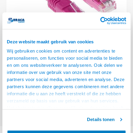
Optica
6.35 m
Plafondbeugels
Vloer/plafond/wand montage
Medische beugels
Fiets beugels
Stroomkabels
Sound
USB C 
HDMI 
Netwe
Stroo
BNC T
Coax &
RCA &
XLR &
TV standaarden
Accessoires
Monitorarm accessoires
Magnetron beugels
BNC / SDI Kabels
USB 2
HDMI 
Netwe
Overi
BNC A
Coax 
RCA &
Conne
Accessoires TV liften
Draaiplateau
Coax en F-Connector Kabels
HDMI 
Netwe
Verle
Deze website maakt gebruik van cookies
Composiet Video Kabels
Wij gebruiken cookies om content en advertenties te
HDMI 
Stekk
personaliseren, om functies voor social media te bieden
Audio kabels
€16,95
en om ons websiteverkeer te analyseren. Ook delen we
Power
informatie over uw gebruik van onze site met onze
VOOR 15:00 BESTELD, MORGEN GELEVERD!
XLR en Jack Kabels
partners voor social media, adverteren en analyse. Deze
Stroo
partners kunnen deze gegevens combineren met andere
ACT Roze 10 meter U/UTP CAT6A patchkabels met RJ45 connectoren
Speaker kabels
informatie die u aan ze heeft verstrekt of die ze hebben
Lees meer
verzameld op basis van uw gebruik van hun services.
Offerte aanvragen? Bel, mail, chat of maak een login aan! (075 - 655
Het chatcontact is alleen mogelijk als u de cookies heeft
55 80 of mail naar
info@braca.nl
)
geaccepteerd.
Details tonen