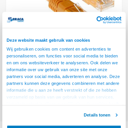
Optica
6.35 m
Plafondbeugels
Vloer/plafond/wand montage
Medische beugels
Fiets beugels
Stroomkabels
Sound
USB C 
HDMI 
Netwe
Stroo
BNC T
Coax &
RCA &
XLR &
TV standaarden
Accessoires
Monitorarm accessoires
Magnetron beugels
BNC / SDI Kabels
USB 2
HDMI 
Netwe
Overi
BNC A
Coax 
RCA &
Conne
Accessoires TV liften
Draaiplateau
Coax en F-Connector Kabels
HDMI 
Netwe
Verle
Deze website maakt gebruik van cookies
Composiet Video Kabels
Wij gebruiken cookies om content en advertenties te
HDMI 
Stekk
personaliseren, om functies voor social media te bieden
Audio kabels
€4,95
en om ons websiteverkeer te analyseren. Ook delen we
Power
informatie over uw gebruik van onze site met onze
VOOR 15:00 BESTELD, MORGEN GELEVERD!
XLR en Jack Kabels
partners voor social media, adverteren en analyse. Deze
Stroo
partners kunnen deze gegevens combineren met andere
ACT Oranje 1 meter U/UTP CAT6A patchkabels met RJ45 connectoren
Speaker kabels
informatie die u aan ze heeft verstrekt of die ze hebben
Lees meer
verzameld op basis van uw gebruik van hun services.
Offerte aanvragen? Bel, mail, chat of maak een login aan! (075 - 655
Het chatcontact is alleen mogelijk als u de cookies heeft
55 80 of mail naar
info@braca.nl
)
geaccepteerd.
Details tonen