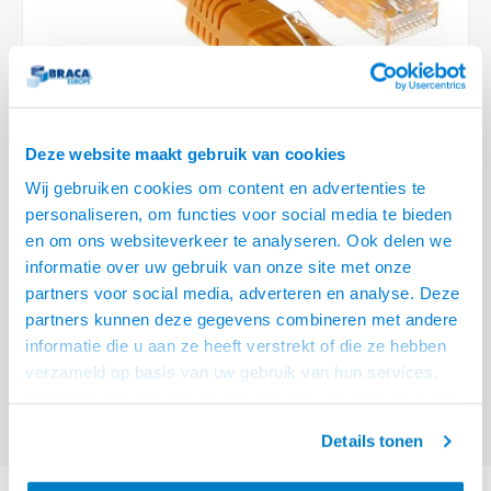
Optica
6.35 m
Plafondbeugels
Vloer/plafond/wand montage
Medische beugels
Fiets beugels
Stroomkabels
Sound
USB C 
HDMI 
Netwe
Stroo
BNC T
Coax &
RCA &
XLR &
TV standaarden
Accessoires
Monitorarm accessoires
Magnetron beugels
BNC / SDI Kabels
USB 2
HDMI 
Netwe
Overi
BNC A
Coax 
RCA &
Conne
Accessoires TV liften
Draaiplateau
Coax en F-Connector Kabels
HDMI 
Netwe
Verle
Deze website maakt gebruik van cookies
Composiet Video Kabels
Wij gebruiken cookies om content en advertenties te
HDMI 
Stekk
personaliseren, om functies voor social media te bieden
Audio kabels
€16,95
en om ons websiteverkeer te analyseren. Ook delen we
Power
informatie over uw gebruik van onze site met onze
VOOR 15:00 BESTELD, MORGEN GELEVERD!
XLR en Jack Kabels
partners voor social media, adverteren en analyse. Deze
Stroo
partners kunnen deze gegevens combineren met andere
ACT Oranje 10 meter U/UTP CAT6A patchkabels met RJ45 connectoren
Speaker kabels
informatie die u aan ze heeft verstrekt of die ze hebben
Lees meer
verzameld op basis van uw gebruik van hun services.
Offerte aanvragen? Bel, mail, chat of maak een login aan! (075 - 655
Het chatcontact is alleen mogelijk als u de cookies heeft
55 80 of mail naar
info@braca.nl
)
geaccepteerd.
Details tonen