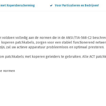
n met Kopersberscherming
Voor Particulieren en Bedrijven!
 voldoen volledig aan de normen die in de ANSI/TIA-568-C2 beschreve
 koperen patchkabels, zorgen voor een stabiel functionerend netwerk
ijn, zal uw actieve apparatuur probleemloos en optimaal presteren.
 om patchkabels met koperen geleiders te gebruiken. Alle ACT patchk
ale normen