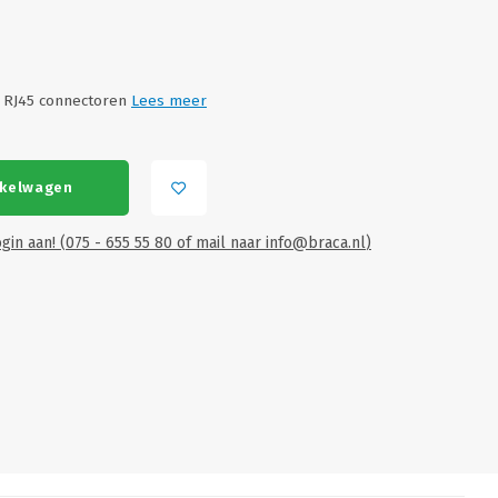
t RJ45 connectoren
Lees meer
nkelwagen
gin aan! (075 - 655 55 80 of mail naar
info@braca.nl
)