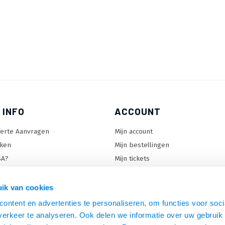
 INFO
ACCOUNT
ferte Aanvragen
Mijn account
ken
Mijn bestellingen
SA?
Mijn tickets
 keuzehulp
Mijn wenslijst
ard keuzehulp
ik van cookies
uzehulp
ontent en advertenties te personaliseren, om functies voor soci
rm keuzehulp
erkeer te analyseren. Ook delen we informatie over uw gebruik 