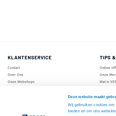
KLANTENSERVICE
TIPS &
Contact
Online of
Over Ons
Onze Mer
Onze Webshops
Wat is VE
Levertijden, dagen en voorwaarden
TV beugel
Verzendkosten
TV standa
Deze website maakt gebru
Retourneren en service
TV lift ke
Wij gebruiken cookies om c
Garantie
Monitora
bieden en om ons websitev