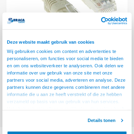
Optica
6.35 m
Plafondbeugels
Vloer/plafond/wand montage
Medische beugels
Fiets beugels
Stroomkabels
Sound
USB C 
HDMI 
Netwe
Stroo
BNC T
Coax &
RCA &
XLR &
TV standaarden
Accessoires
Monitorarm accessoires
Magnetron beugels
BNC / SDI Kabels
USB 2
HDMI 
Netwe
Overi
BNC A
Coax 
RCA &
Conne
Accessoires TV liften
Draaiplateau
Coax en F-Connector Kabels
HDMI 
Netwe
Verle
Deze website maakt gebruik van cookies
Composiet Video Kabels
Wij gebruiken cookies om content en advertenties te
HDMI 
Stekk
personaliseren, om functies voor social media te bieden
Audio kabels
€4,95
en om ons websiteverkeer te analyseren. Ook delen we
Power
informatie over uw gebruik van onze site met onze
VOOR 15:00 BESTELD, MORGEN GELEVERD!
XLR en Jack Kabels
partners voor social media, adverteren en analyse. Deze
Stroo
partners kunnen deze gegevens combineren met andere
ACT Ivoor 0,5 meter U/UTP CAT6A patchkabels met RJ45 connectoren
Speaker kabels
informatie die u aan ze heeft verstrekt of die ze hebben
Lees meer
verzameld op basis van uw gebruik van hun services.
Offerte aanvragen? Bel, mail, chat of maak een login aan! (075 - 655
Het chatcontact is alleen mogelijk als u de cookies heeft
55 80 of mail naar
info@braca.nl
)
geaccepteerd.
Details tonen