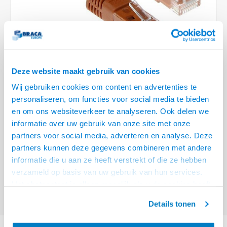
Optica
6.35 m
Plafondbeugels
Vloer/plafond/wand montage
Medische beugels
Fiets beugels
Stroomkabels
Sound
USB C 
HDMI 
Netwe
Stroo
BNC T
Coax &
RCA &
XLR &
TV standaarden
Accessoires
Monitorarm accessoires
Magnetron beugels
BNC / SDI Kabels
USB 2
HDMI 
Netwe
Overi
BNC A
Coax 
RCA &
Conne
Accessoires TV liften
Draaiplateau
Coax en F-Connector Kabels
HDMI 
Netwe
Verle
Deze website maakt gebruik van cookies
Composiet Video Kabels
Wij gebruiken cookies om content en advertenties te
HDMI 
Stekk
personaliseren, om functies voor social media te bieden
Audio kabels
€4,95
en om ons websiteverkeer te analyseren. Ook delen we
Power
informatie over uw gebruik van onze site met onze
VOOR 15:00 BESTELD, MORGEN GELEVERD!
XLR en Jack Kabels
partners voor social media, adverteren en analyse. Deze
Stroo
partners kunnen deze gegevens combineren met andere
ACT Bruin 0,5 meter U/UTP CAT6A patchkabels met RJ45 connectoren
Speaker kabels
informatie die u aan ze heeft verstrekt of die ze hebben
Lees meer
verzameld op basis van uw gebruik van hun services.
Offerte aanvragen? Bel, mail, chat of maak een login aan! (075 - 655
Het chatcontact is alleen mogelijk als u de cookies heeft
55 80 of mail naar
info@braca.nl
)
geaccepteerd.
Details tonen