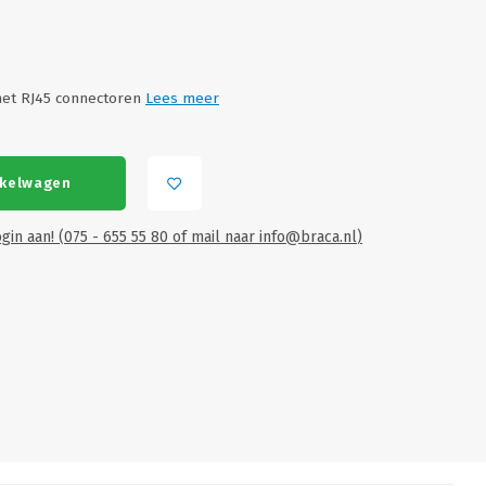
met RJ45 connectoren
Lees meer
nkelwagen
gin aan! (075 - 655 55 80 of mail naar
info@braca.nl
)