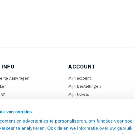
 INFO
ACCOUNT
ferte Aanvragen
Mijn account
ken
Mijn bestellingen
SA?
Mijn tickets
 keuzehulp
Mijn wenslijst
ard keuzehulp
ik van cookies
uzehulp
ontent en advertenties te personaliseren, om functies voor soci
rm keuzehulp
erkeer te analyseren. Ook delen we informatie over uw gebruik 