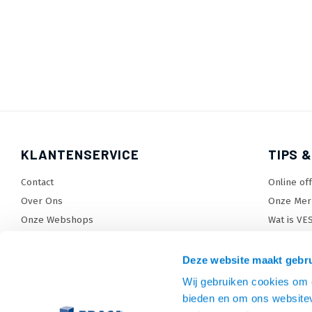
KLANTENSERVICE
TIPS &
Contact
Online of
Over Ons
Onze Mer
Onze Webshops
Wat is VE
Levertijden, dagen en voorwaarden
TV beugel
Verzendkosten
TV standa
Deze website maakt gebru
Retourneren en service
TV lift ke
Wij gebruiken cookies om c
Garantie
Monitora
bieden en om ons websitev