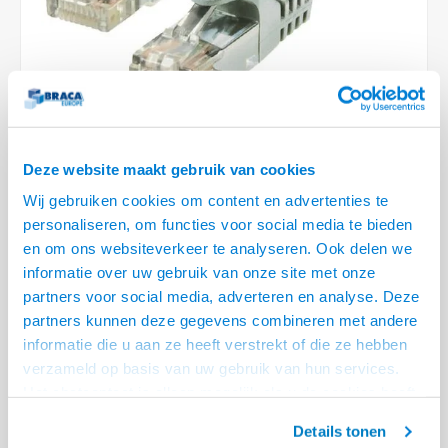
Optica
6.35 m
Plafondbeugels
Vloer/plafond/wand montage
Medische beugels
Fiets beugels
Stroomkabels
Sound
USB C 
HDMI 
Netwe
Stroo
BNC T
Coax &
RCA &
XLR &
TV standaarden
Accessoires
Monitorarm accessoires
Magnetron beugels
BNC / SDI Kabels
USB 2
HDMI 
Netwe
Overi
BNC A
Coax 
RCA &
Conne
Accessoires TV liften
Draaiplateau
Coax en F-Connector Kabels
HDMI 
Netwe
Verle
Composiet Video Kabels
Deze website maakt gebruik van cookies
HDMI 
Stekk
Wij gebruiken cookies om content en advertenties te
Audio kabels
personaliseren, om functies voor social media te bieden
€4,95
Power
en om ons websiteverkeer te analyseren. Ook delen we
83 OP VOORRAAD
XLR en Jack Kabels
informatie over uw gebruik van onze site met onze
VOOR 20.30 BESTELD, MORGEN GELEVERD!
Stroo
partners voor social media, adverteren en analyse. Deze
Speaker kabels
partners kunnen deze gegevens combineren met andere
• Seperat Shielded Twisted Pair
informatie die u aan ze heeft verstrekt of die ze hebben
• 99,98 % zuurstof vrije koperen aders
verzameld op basis van uw gebruik van hun services.
• Ideaal voor het bedrijfsleven, groot en klein
Lees meer
Het chatcontact is alleen mogelijk als u de cookies heeft
geaccepteerd.
Offerte aanvragen? Bel, mail, chat of maak een login aan! (075 - 655
Details tonen
55 80 of mail naar
info@braca.nl
)