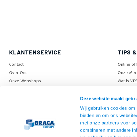
KLANTENSERVICE
TIPS &
Contact
Online of
Over Ons
Onze Mer
Onze Webshops
Wat is VE
Levertijden, dagen en voorwaarden
TV beugel
Verzendkosten
TV standa
Deze website maakt gebru
Retourneren en service
TV lift ke
Wij gebruiken cookies om c
Garantie
Monitora
bieden en om ons websitev
Betaalmethoden en voorwaarden
SiteMap
met onze partners voor so
combineren met andere inf
Privacy policy