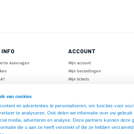
 INFO
ACCOUNT
ferte Aanvragen
Mijn account
ken
Mijn bestellingen
SA?
Mijn tickets
 keuzehulp
Mijn wenslijst
ard keuzehulp
ik van cookies
uzehulp
ontent en advertenties te personaliseren, om functies voor soci
rm keuzehulp
erkeer te analyseren. Ook delen we informatie over uw gebruik 
cial media, adverteren en analyse. Deze partners kunnen deze
ormatie die u aan ze heeft verstrekt of die ze hebben verzameld