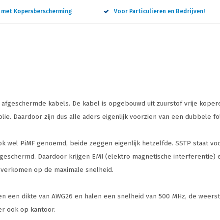
n met Kopersberscherming
Voor Particulieren en Bedrijven!
d afgeschermde kabels. De kabel is opgebouwd uit zuurstof vrije kope
lie. Daardoor zijn dus alle aders eigenlijk voorzien van een dubbele fo
 wel PiMF genoemd, beide zeggen eigenlijk hetzelfde. SSTP staat voor
 afgeschermd. Daardoor krijgen EMI (elektro magnetische interferentie) 
rij overkomen op de maximale snelheid.
ben een dikte van AWG26 en halen een snelheid van 500 MHz, de weerst
er ook op kantoor.