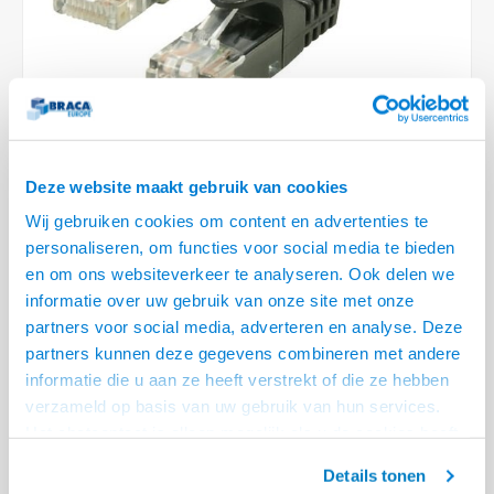
Optica
6.35 m
Plafondbeugels
Vloer/plafond/wand montage
Medische beugels
Fiets beugels
Stroomkabels
Sound
USB C 
HDMI 
Netwe
Stroo
BNC T
Coax &
RCA &
XLR &
TV standaarden
Accessoires
Monitorarm accessoires
Magnetron beugels
BNC / SDI Kabels
USB 2
HDMI 
Netwe
Overi
BNC A
Coax 
RCA &
Conne
Accessoires TV liften
Draaiplateau
Coax en F-Connector Kabels
HDMI 
Netwe
Verle
Composiet Video Kabels
Deze website maakt gebruik van cookies
HDMI 
Stekk
Wij gebruiken cookies om content en advertenties te
Audio kabels
personaliseren, om functies voor social media te bieden
€5,95
Power
en om ons websiteverkeer te analyseren. Ook delen we
5 OP VOORRAAD
XLR en Jack Kabels
informatie over uw gebruik van onze site met onze
VOOR 20.30 BESTELD, MORGEN GELEVERD!
Stroo
partners voor social media, adverteren en analyse. Deze
Speaker kabels
partners kunnen deze gegevens combineren met andere
• Separate shielded twisted pair Netwerkkabel
informatie die u aan ze heeft verstrekt of die ze hebben
• 99,98 % zuurstof vrije koperen aders
verzameld op basis van uw gebruik van hun services.
• Ideaal voor het bedrijfsleven, groot en klein
Lees meer
Het chatcontact is alleen mogelijk als u de cookies heeft
geaccepteerd.
Offerte aanvragen? Bel, mail, chat of maak een login aan! (075 - 655
Details tonen
55 80 of mail naar
info@braca.nl
)