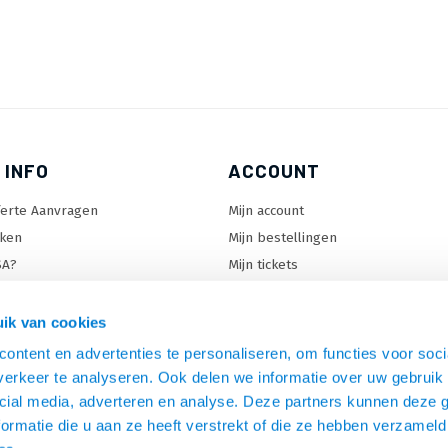
 INFO
ACCOUNT
ferte Aanvragen
Mijn account
ken
Mijn bestellingen
SA?
Mijn tickets
 keuzehulp
Mijn wenslijst
ard keuzehulp
ik van cookies
uzehulp
ontent en advertenties te personaliseren, om functies voor soci
rm keuzehulp
erkeer te analyseren. Ook delen we informatie over uw gebruik 
cial media, adverteren en analyse. Deze partners kunnen deze
ormatie die u aan ze heeft verstrekt of die ze hebben verzameld