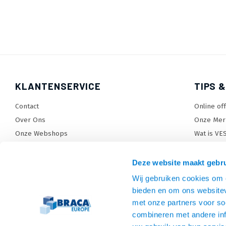
KLANTENSERVICE
TIPS &
Contact
Online of
Over Ons
Onze Mer
Onze Webshops
Wat is VE
Levertijden, dagen en voorwaarden
TV beugel
Verzendkosten
TV standa
Deze website maakt gebru
Retourneren en service
TV lift ke
Wij gebruiken cookies om c
Garantie
Monitora
bieden en om ons websitev
Betaalmethoden en voorwaarden
SiteMap
met onze partners voor so
combineren met andere inf
Privacy policy