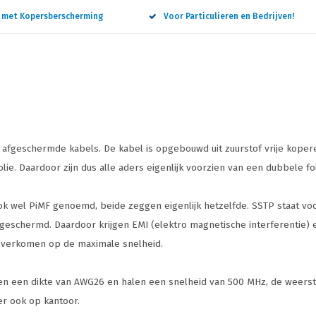
n met Kopersberscherming
Voor Particulieren en Bedrijven!
d afgeschermde kabels. De kabel is opgebouwd uit zuurstof vrije kope
lie. Daardoor zijn dus alle aders eigenlijk voorzien van een dubbele fo
 wel PiMF genoemd, beide zeggen eigenlijk hetzelfde. SSTP staat voor
 afgeschermd. Daardoor krijgen EMI (elektro magnetische interferentie) 
rij overkomen op de maximale snelheid.
ben een dikte van AWG26 en halen een snelheid van 500 MHz, de weerst
er ook op kantoor.