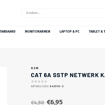
STANDAARD
MONITORARMEN
LAPTOP & PC
TABLET & 
KEM
CAT 6A SSTP NETWERK K
ARTIKELCODE
641310-2
€6,95
€4,50