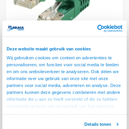
Optica
6.35 m
Plafondbeugels
Vloer/plafond/wand montage
Medische beugels
Fiets beugels
Stroomkabels
Sound
USB C 
HDMI 
Netwe
Stroo
BNC T
Coax &
RCA &
XLR &
TV standaarden
Accessoires
Monitorarm accessoires
Magnetron beugels
BNC / SDI Kabels
USB 2
HDMI 
Netwe
Overi
BNC A
Coax 
RCA &
Conne
Accessoires TV liften
Draaiplateau
Coax en F-Connector Kabels
HDMI 
Netwe
Verle
Composiet Video Kabels
Deze website maakt gebruik van cookies
HDMI 
Stekk
Wij gebruiken cookies om content en advertenties te
Audio kabels
personaliseren, om functies voor social media te bieden
€3,16
Power
en om ons websiteverkeer te analyseren. Ook delen we
7 OP VOORRAAD
XLR en Jack Kabels
informatie over uw gebruik van onze site met onze
VOOR 20.30 BESTELD, MORGEN GELEVERD!
Stroo
partners voor social media, adverteren en analyse. Deze
Speaker kabels
partners kunnen deze gegevens combineren met andere
• Separate shielded twisted pair Netwerkkabel
informatie die u aan ze heeft verstrekt of die ze hebben
• 99,98 % zuurstof vrije koperen aders
verzameld op basis van uw gebruik van hun services.
• Ideaal voor het bedrijfsleven, groot en klein
Lees meer
Het chatcontact is alleen mogelijk als u de cookies heeft
geaccepteerd.
Offerte aanvragen? Bel, mail, chat of maak een login aan! (075 - 655
Details tonen
55 80 of mail naar
info@braca.nl
)