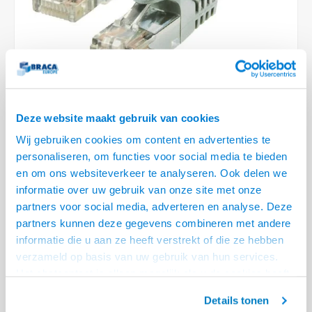
Optica
6.35 m
Plafondbeugels
Vloer/plafond/wand montage
Medische beugels
Fiets beugels
Stroomkabels
Sound
USB C 
HDMI 
Netwe
Stroo
BNC T
Coax &
RCA &
XLR &
TV standaarden
Accessoires
Monitorarm accessoires
Magnetron beugels
BNC / SDI Kabels
USB 2
HDMI 
Netwe
Overi
BNC A
Coax 
RCA &
Conne
Accessoires TV liften
Draaiplateau
Coax en F-Connector Kabels
HDMI 
Netwe
Verle
Composiet Video Kabels
Deze website maakt gebruik van cookies
HDMI 
Stekk
Wij gebruiken cookies om content en advertenties te
Audio kabels
personaliseren, om functies voor social media te bieden
€4,95
Power
en om ons websiteverkeer te analyseren. Ook delen we
4 OP VOORRAAD
XLR en Jack Kabels
informatie over uw gebruik van onze site met onze
VOOR 20.30 BESTELD, MORGEN GELEVERD!
Stroo
partners voor social media, adverteren en analyse. Deze
Speaker kabels
partners kunnen deze gegevens combineren met andere
• Separate shielded twisted pair Netwerkkabel
informatie die u aan ze heeft verstrekt of die ze hebben
• 99,98 % zuurstof vrije koperen aders
verzameld op basis van uw gebruik van hun services.
• Ideaal voor het bedrijfsleven, groot en klein
Lees meer
Het chatcontact is alleen mogelijk als u de cookies heeft
geaccepteerd.
Offerte aanvragen? Bel, mail, chat of maak een login aan! (075 - 655
Details tonen
55 80 of mail naar
info@braca.nl
)