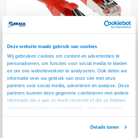
Optica
6.35 m
Plafondbeugels
Vloer/plafond/wand montage
Medische beugels
Fiets beugels
Stroomkabels
Sound
USB C 
HDMI 
Netwe
Stroo
BNC T
Coax &
RCA &
XLR &
TV standaarden
Accessoires
Monitorarm accessoires
Magnetron beugels
BNC / SDI Kabels
USB 2
HDMI 
Netwe
Overi
BNC A
Coax 
RCA &
Conne
Accessoires TV liften
Draaiplateau
Coax en F-Connector Kabels
HDMI 
Netwe
Verle
Deze website maakt gebruik van cookies
Composiet Video Kabels
Wij gebruiken cookies om content en advertenties te
HDMI 
Stekk
personaliseren, om functies voor social media te bieden
Audio kabels
en om ons websiteverkeer te analyseren. Ook delen we
€14,95
Power
informatie over uw gebruik van onze site met onze
XLR en Jack Kabels
VOOR 15:00 BESTELD, MORGEN GELEVERD!
partners voor social media, adverteren en analyse. Deze
Stroo
partners kunnen deze gegevens combineren met andere
Speaker kabels
ACT Rode 7 meter LSZH SFTP CAT6A patchkabel snagless met RJ45
informatie die u aan ze heeft verstrekt of die ze hebben
connectoren
Lees meer
verzameld op basis van uw gebruik van hun services.
Het chatcontact is alleen mogelijk als u de cookies heeft
Offerte aanvragen? Bel, mail, chat of maak een login aan! (075 - 655
55 80 of mail naar
info@braca.nl
)
geaccepteerd.
Details tonen