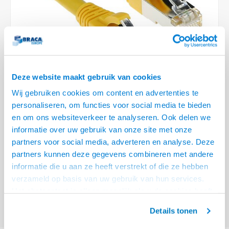
Optica
6.35 m
Plafondbeugels
Vloer/plafond/wand montage
Medische beugels
Fiets beugels
Stroomkabels
Sound
USB C 
HDMI 
Netwe
Stroo
BNC T
Coax &
RCA &
XLR &
TV standaarden
Accessoires
Monitorarm accessoires
Magnetron beugels
BNC / SDI Kabels
USB 2
HDMI 
Netwe
Overi
BNC A
Coax 
RCA &
Conne
Accessoires TV liften
Draaiplateau
Coax en F-Connector Kabels
HDMI 
Netwe
Verle
Deze website maakt gebruik van cookies
Composiet Video Kabels
Wij gebruiken cookies om content en advertenties te
HDMI 
Stekk
personaliseren, om functies voor social media te bieden
Audio kabels
en om ons websiteverkeer te analyseren. Ook delen we
€14,95
Power
informatie over uw gebruik van onze site met onze
XLR en Jack Kabels
VOOR 15:00 BESTELD, MORGEN GELEVERD!
partners voor social media, adverteren en analyse. Deze
Stroo
partners kunnen deze gegevens combineren met andere
Speaker kabels
ACT Gele 7 meter LSZH SFTP CAT6A patchkabel snagless met RJ45
informatie die u aan ze heeft verstrekt of die ze hebben
connectoren
Lees meer
verzameld op basis van uw gebruik van hun services.
Het chatcontact is alleen mogelijk als u de cookies heeft
Offerte aanvragen? Bel, mail, chat of maak een login aan! (075 - 655
55 80 of mail naar
info@braca.nl
)
geaccepteerd.
Details tonen