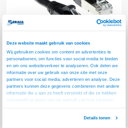
Optica
6.35 m
Plafondbeugels
Vloer/plafond/wand montage
Medische beugels
Fiets beugels
Stroomkabels
Sound
USB C 
HDMI 
Netwe
Stroo
BNC T
Coax &
RCA &
XLR &
TV standaarden
Accessoires
Monitorarm accessoires
Magnetron beugels
BNC / SDI Kabels
USB 2
HDMI 
Netwe
Overi
BNC A
Coax 
RCA &
Conne
Accessoires TV liften
Draaiplateau
Coax en F-Connector Kabels
HDMI 
Netwe
Verle
Deze website maakt gebruik van cookies
Composiet Video Kabels
Wij gebruiken cookies om content en advertenties te
HDMI 
Stekk
personaliseren, om functies voor social media te bieden
Audio kabels
en om ons websiteverkeer te analyseren. Ook delen we
€11,95
Power
informatie over uw gebruik van onze site met onze
XLR en Jack Kabels
VRAAG NAAR LEVERTIJD
partners voor social media, adverteren en analyse. Deze
Stroo
partners kunnen deze gegevens combineren met andere
Speaker kabels
ACT Zwarte 5 meter LSZH SFTP CAT6A patchkabel snagless met RJ45
informatie die u aan ze heeft verstrekt of die ze hebben
connectoren
Lees meer
verzameld op basis van uw gebruik van hun services.
Het chatcontact is alleen mogelijk als u de cookies heeft
Offerte aanvragen? Bel, mail, chat of maak een login aan! (075 - 655
55 80 of mail naar
info@braca.nl
)
geaccepteerd.
Details tonen