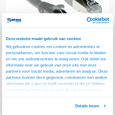
Optica
6.35 m
Plafondbeugels
Vloer/plafond/wand montage
Medische beugels
Fiets beugels
Stroomkabels
Sound
USB C 
HDMI 
Netwe
Stroo
BNC T
Coax &
RCA &
XLR &
TV standaarden
Accessoires
Monitorarm accessoires
Magnetron beugels
BNC / SDI Kabels
USB 2
HDMI 
Netwe
Overi
BNC A
Coax 
RCA &
Conne
Accessoires TV liften
Draaiplateau
Coax en F-Connector Kabels
HDMI 
Netwe
Verle
Deze website maakt gebruik van cookies
Composiet Video Kabels
Wij gebruiken cookies om content en advertenties te
HDMI 
Stekk
personaliseren, om functies voor social media te bieden
Audio kabels
en om ons websiteverkeer te analyseren. Ook delen we
€8,95
Power
informatie over uw gebruik van onze site met onze
XLR en Jack Kabels
VOOR 15:00 BESTELD, MORGEN GELEVERD!
partners voor social media, adverteren en analyse. Deze
Stroo
partners kunnen deze gegevens combineren met andere
Speaker kabels
ACT Grijze 3 meter LSZH SFTP CAT6A patchkabel snagless met RJ45
informatie die u aan ze heeft verstrekt of die ze hebben
connectoren
Lees meer
verzameld op basis van uw gebruik van hun services.
Het chatcontact is alleen mogelijk als u de cookies heeft
Offerte aanvragen? Bel, mail, chat of maak een login aan! (075 - 655
55 80 of mail naar
info@braca.nl
)
geaccepteerd.
Details tonen