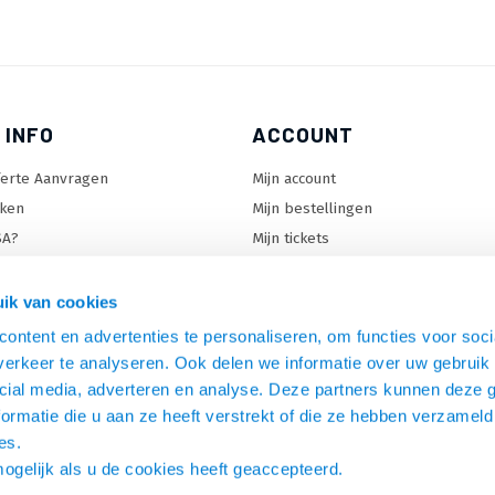
 INFO
ACCOUNT
ferte Aanvragen
Mijn account
ken
Mijn bestellingen
SA?
Mijn tickets
 keuzehulp
Mijn wenslijst
ard keuzehulp
ik van cookies
uzehulp
ontent en advertenties te personaliseren, om functies voor soci
rm keuzehulp
erkeer te analyseren. Ook delen we informatie over uw gebruik 
cial media, adverteren en analyse. Deze partners kunnen deze
ormatie die u aan ze heeft verstrekt of die ze hebben verzameld
es.
mogelijk als u de cookies heeft geaccepteerd.