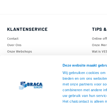
KLANTENSERVICE
TIPS &
Contact
Online of
Over Ons
Onze Mer
Onze Webshops
Wat is VE
Levertijden, dagen en voorwaarden
TV beugel
Verzendkosten
TV standa
Deze website maakt gebru
Retourneren en service
TV lift ke
Wij gebruiken cookies om c
Garantie
Monitora
bieden en om ons websitev
Betaalmethoden en voorwaarden
SiteMap
met onze partners voor so
combineren met andere inf
Privacy policy
uw gebruik van hun servic
Cookies
Het chatcontact is alleen 
Algemene voorwaarden