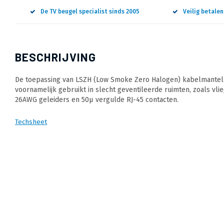
De TV beugel specialist sinds 2005
Veilig betale
BESCHRIJVING
De toepassing van LSZH (Low Smoke Zero Halogen) kabelmantels 
voornamelijk gebruikt in slecht geventileerde ruimten, zoals vli
26AWG geleiders en 50µ vergulde RJ-45 contacten.
Techsheet