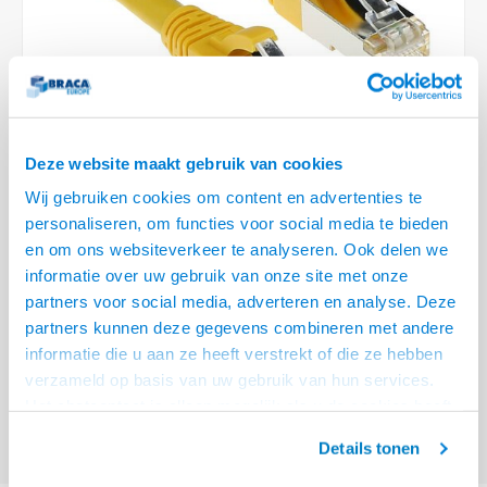
Optica
6.35 m
Plafondbeugels
Vloer/plafond/wand montage
Medische beugels
Fiets beugels
Stroomkabels
Sound
USB C 
HDMI 
Netwe
Stroo
BNC T
Coax &
RCA &
XLR &
TV standaarden
Accessoires
Monitorarm accessoires
Magnetron beugels
BNC / SDI Kabels
USB 2
HDMI 
Netwe
Overi
BNC A
Coax 
RCA &
Conne
Accessoires TV liften
Draaiplateau
Coax en F-Connector Kabels
HDMI 
Netwe
Verle
Deze website maakt gebruik van cookies
Composiet Video Kabels
Wij gebruiken cookies om content en advertenties te
HDMI 
Stekk
personaliseren, om functies voor social media te bieden
Audio kabels
en om ons websiteverkeer te analyseren. Ook delen we
€8,95
Power
informatie over uw gebruik van onze site met onze
XLR en Jack Kabels
VOOR 15:00 BESTELD, MORGEN GELEVERD!
partners voor social media, adverteren en analyse. Deze
Stroo
partners kunnen deze gegevens combineren met andere
Speaker kabels
ACT Gele 3 meter LSZH SFTP CAT6A patchkabel snagless met RJ45
informatie die u aan ze heeft verstrekt of die ze hebben
connectoren
Lees meer
verzameld op basis van uw gebruik van hun services.
Het chatcontact is alleen mogelijk als u de cookies heeft
Offerte aanvragen? Bel, mail, chat of maak een login aan! (075 - 655
55 80 of mail naar
info@braca.nl
)
geaccepteerd.
Details tonen