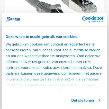
Optica
6.35 m
Plafondbeugels
Vloer/plafond/wand montage
Medische beugels
Fiets beugels
Stroomkabels
Sound
USB C 
HDMI 
Netwe
Stroo
BNC T
Coax &
RCA &
XLR &
TV standaarden
Accessoires
Monitorarm accessoires
Magnetron beugels
BNC / SDI Kabels
USB 2
HDMI 
Netwe
Overi
BNC A
Coax 
RCA &
Conne
Accessoires TV liften
Draaiplateau
Coax en F-Connector Kabels
HDMI 
Netwe
Verle
Deze website maakt gebruik van cookies
Composiet Video Kabels
Wij gebruiken cookies om content en advertenties te
HDMI 
Stekk
personaliseren, om functies voor social media te bieden
Audio kabels
en om ons websiteverkeer te analyseren. Ook delen we
€7,95
Power
informatie over uw gebruik van onze site met onze
XLR en Jack Kabels
VOOR 15:00 BESTELD, MORGEN GELEVERD!
partners voor social media, adverteren en analyse. Deze
Stroo
partners kunnen deze gegevens combineren met andere
Speaker kabels
ACT Grijze 2 meter LSZH SFTP CAT6A patchkabel snagless met RJ45
informatie die u aan ze heeft verstrekt of die ze hebben
connectoren
Lees meer
verzameld op basis van uw gebruik van hun services.
Het chatcontact is alleen mogelijk als u de cookies heeft
Offerte aanvragen? Bel, mail, chat of maak een login aan! (075 - 655
55 80 of mail naar
info@braca.nl
)
geaccepteerd.
Details tonen