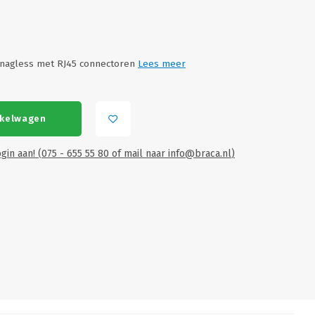
snagless met RJ45 connectoren
Lees meer
nkelwagen
gin aan! (075 - 655 55 80 of mail naar
info@braca.nl
)