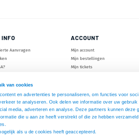
 INFO
ACCOUNT
ferte Aanvragen
Mijn account
ken
Mijn bestellingen
SA?
Mijn tickets
 keuzehulp
Mijn wenslijst
ard keuzehulp
ik van cookies
uzehulp
ontent en advertenties te personaliseren, om functies voor soci
rm keuzehulp
erkeer te analyseren. Ook delen we informatie over uw gebruik 
cial media, adverteren en analyse. Deze partners kunnen deze
ormatie die u aan ze heeft verstrekt of die ze hebben verzameld
es.
mogelijk als u de cookies heeft geaccepteerd.