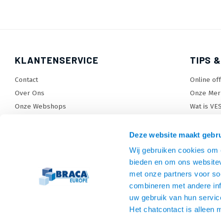
KLANTENSERVICE
TIPS &
Contact
Online of
Over Ons
Onze Mer
Onze Webshops
Wat is VE
Levertijden, dagen en voorwaarden
TV beugel
Verzendkosten
TV standa
Deze website maakt gebru
Retourneren en service
TV lift ke
Wij gebruiken cookies om c
Garantie
Monitora
bieden en om ons websitev
Betaalmethoden en voorwaarden
SiteMap
met onze partners voor so
combineren met andere inf
Privacy policy
uw gebruik van hun servic
Cookies
Het chatcontact is alleen 
Algemene voorwaarden