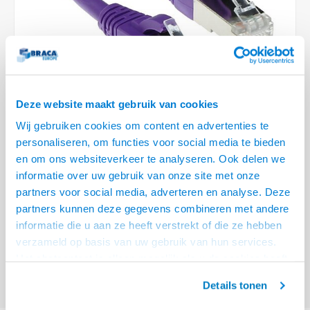
Optica
6.35 m
Plafondbeugels
Vloer/plafond/wand montage
Medische beugels
Fiets beugels
Stroomkabels
Sound
USB C 
HDMI 
Netwe
Stroo
BNC T
Coax &
RCA &
XLR &
TV standaarden
Accessoires
Monitorarm accessoires
Magnetron beugels
BNC / SDI Kabels
USB 2
HDMI 
Netwe
Overi
BNC A
Coax 
RCA &
Conne
Accessoires TV liften
Draaiplateau
Coax en F-Connector Kabels
HDMI 
Netwe
Verle
Deze website maakt gebruik van cookies
Composiet Video Kabels
Wij gebruiken cookies om content en advertenties te
HDMI 
Stekk
personaliseren, om functies voor social media te bieden
Audio kabels
en om ons websiteverkeer te analyseren. Ook delen we
€6,95
Power
informatie over uw gebruik van onze site met onze
XLR en Jack Kabels
VOOR 15:00 BESTELD, MORGEN GELEVERD!
partners voor social media, adverteren en analyse. Deze
Stroo
partners kunnen deze gegevens combineren met andere
Speaker kabels
ACT Paarse 1,5 meter LSZH SFTP CAT6A patchkabel snagless met RJ45
informatie die u aan ze heeft verstrekt of die ze hebben
connectoren
Lees meer
verzameld op basis van uw gebruik van hun services.
Het chatcontact is alleen mogelijk als u de cookies heeft
Offerte aanvragen? Bel, mail, chat of maak een login aan! (075 - 655
55 80 of mail naar
info@braca.nl
)
geaccepteerd.
Details tonen