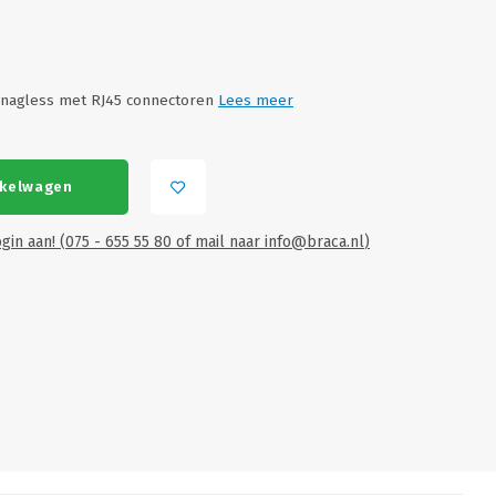
snagless met RJ45 connectoren
Lees meer
nkelwagen
gin aan! (075 - 655 55 80 of mail naar
info@braca.nl
)