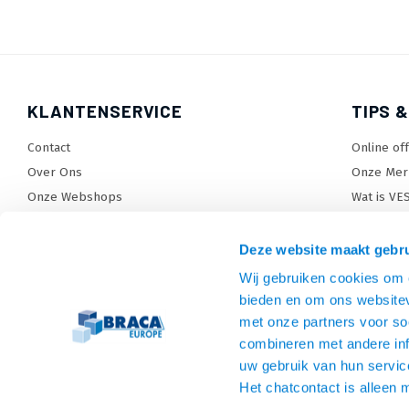
KLANTENSERVICE
TIPS &
Contact
Online of
Over Ons
Onze Mer
Onze Webshops
Wat is VE
Levertijden, dagen en voorwaarden
TV beugel
Verzendkosten
TV standa
Deze website maakt gebru
Retourneren en service
TV lift ke
Wij gebruiken cookies om c
Garantie
Monitora
bieden en om ons websitev
Betaalmethoden en voorwaarden
SiteMap
met onze partners voor so
combineren met andere inf
Privacy policy
uw gebruik van hun servic
Cookies
Het chatcontact is alleen 
Algemene voorwaarden