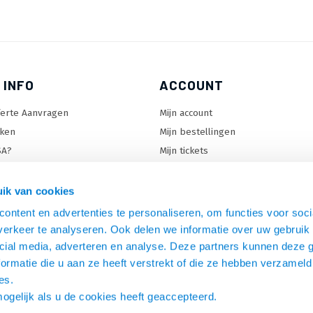
 INFO
ACCOUNT
ferte Aanvragen
Mijn account
ken
Mijn bestellingen
SA?
Mijn tickets
 keuzehulp
Mijn wenslijst
ard keuzehulp
ik van cookies
uzehulp
ontent en advertenties te personaliseren, om functies voor soci
rm keuzehulp
erkeer te analyseren. Ook delen we informatie over uw gebruik 
cial media, adverteren en analyse. Deze partners kunnen deze
ormatie die u aan ze heeft verstrekt of die ze hebben verzameld
es.
mogelijk als u de cookies heeft geaccepteerd.