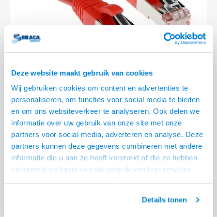
Optica
6.35 m
Plafondbeugels
Vloer/plafond/wand montage
Medische beugels
Fiets beugels
Stroomkabels
Sound
USB C 
HDMI 
Netwe
Stroo
BNC T
Coax &
RCA &
XLR &
TV standaarden
Accessoires
Monitorarm accessoires
Magnetron beugels
BNC / SDI Kabels
USB 2
HDMI 
Netwe
Overi
BNC A
Coax 
RCA &
Conne
Accessoires TV liften
Draaiplateau
Coax en F-Connector Kabels
HDMI 
Netwe
Verle
Deze website maakt gebruik van cookies
Composiet Video Kabels
Wij gebruiken cookies om content en advertenties te
HDMI 
Stekk
personaliseren, om functies voor social media te bieden
Audio kabels
en om ons websiteverkeer te analyseren. Ook delen we
€18,95
Power
informatie over uw gebruik van onze site met onze
XLR en Jack Kabels
VRAAG NAAR LEVERTIJD
partners voor social media, adverteren en analyse. Deze
Stroo
partners kunnen deze gegevens combineren met andere
Speaker kabels
ACT Rode 10 meter LSZH SFTP CAT6A patchkabel snagless met RJ45
informatie die u aan ze heeft verstrekt of die ze hebben
connectoren
Lees meer
verzameld op basis van uw gebruik van hun services.
Het chatcontact is alleen mogelijk als u de cookies heeft
Offerte aanvragen? Bel, mail, chat of maak een login aan! (075 - 655
55 80 of mail naar
info@braca.nl
)
geaccepteerd.
Details tonen