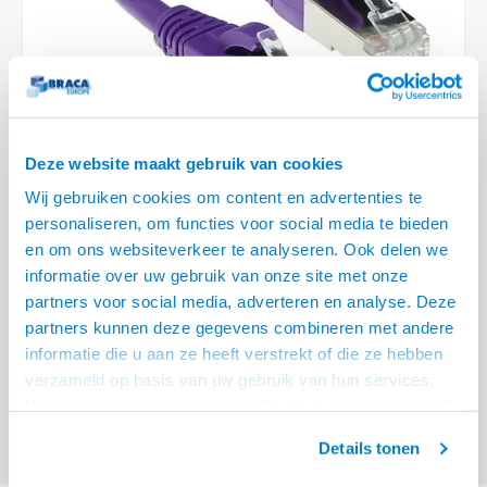
Optica
6.35 m
Plafondbeugels
Vloer/plafond/wand montage
Medische beugels
Fiets beugels
Stroomkabels
Sound
USB C 
HDMI 
Netwe
Stroo
BNC T
Coax &
RCA &
XLR &
TV standaarden
Accessoires
Monitorarm accessoires
Magnetron beugels
BNC / SDI Kabels
USB 2
HDMI 
Netwe
Overi
BNC A
Coax 
RCA &
Conne
Accessoires TV liften
Draaiplateau
Coax en F-Connector Kabels
HDMI 
Netwe
Verle
Deze website maakt gebruik van cookies
Composiet Video Kabels
Wij gebruiken cookies om content en advertenties te
HDMI 
Stekk
personaliseren, om functies voor social media te bieden
Audio kabels
en om ons websiteverkeer te analyseren. Ook delen we
€5,95
Power
informatie over uw gebruik van onze site met onze
XLR en Jack Kabels
VRAAG NAAR LEVERTIJD
partners voor social media, adverteren en analyse. Deze
Stroo
partners kunnen deze gegevens combineren met andere
Speaker kabels
ACT Paarse 1 meter LSZH SFTP CAT6A patchkabel snagless met RJ45
informatie die u aan ze heeft verstrekt of die ze hebben
connectoren
Lees meer
verzameld op basis van uw gebruik van hun services.
Het chatcontact is alleen mogelijk als u de cookies heeft
Offerte aanvragen? Bel, mail, chat of maak een login aan! (075 - 655
55 80 of mail naar
info@braca.nl
)
geaccepteerd.
Details tonen