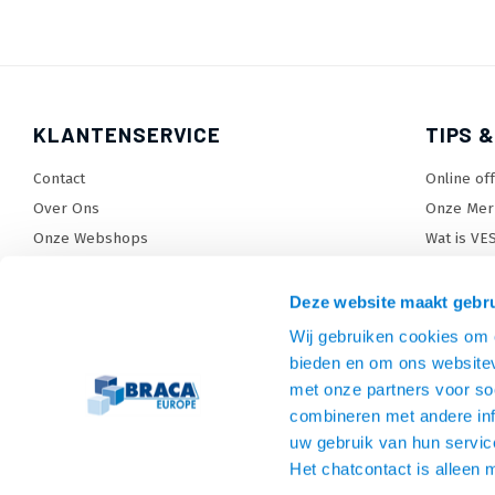
KLANTENSERVICE
TIPS &
Contact
Online of
Over Ons
Onze Mer
Onze Webshops
Wat is VE
Levertijden, dagen en voorwaarden
TV beugel
Verzendkosten
TV standa
Deze website maakt gebru
Retourneren en service
TV lift ke
Wij gebruiken cookies om c
Garantie
Monitora
bieden en om ons websitev
Betaalmethoden en voorwaarden
SiteMap
met onze partners voor so
combineren met andere inf
Privacy policy
uw gebruik van hun servic
Cookies
Het chatcontact is alleen 
Algemene voorwaarden