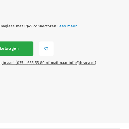
snagless met RJ45 connectoren
Lees meer
nkelwagen
gin aan! (075 - 655 55 80 of mail naar
info@braca.nl
)