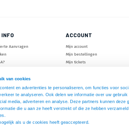
 INFO
ACCOUNT
ferte Aanvragen
Mijn account
ken
Mijn bestellingen
SA?
Mijn tickets
 keuzehulp
Mijn wenslijst
ard keuzehulp
ik van cookies
uzehulp
ontent en advertenties te personaliseren, om functies voor soci
rm keuzehulp
erkeer te analyseren. Ook delen we informatie over uw gebruik 
cial media, adverteren en analyse. Deze partners kunnen deze
ormatie die u aan ze heeft verstrekt of die ze hebben verzameld
es.
mogelijk als u de cookies heeft geaccepteerd.