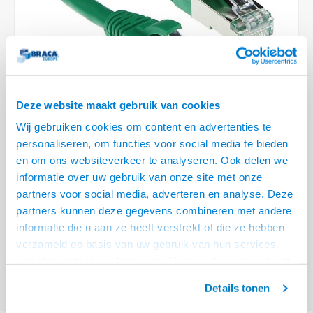
Optica
6.35 m
Plafondbeugels
Vloer/plafond/wand montage
Medische beugels
Fiets beugels
Stroomkabels
Sound
USB C 
HDMI 
Netwe
Stroo
BNC T
Coax &
RCA &
XLR &
TV standaarden
Accessoires
Monitorarm accessoires
Magnetron beugels
BNC / SDI Kabels
USB 2
HDMI 
Netwe
Overi
BNC A
Coax 
RCA &
Conne
Accessoires TV liften
Draaiplateau
Coax en F-Connector Kabels
HDMI 
Netwe
Verle
Deze website maakt gebruik van cookies
Composiet Video Kabels
Wij gebruiken cookies om content en advertenties te
HDMI 
Stekk
personaliseren, om functies voor social media te bieden
Audio kabels
en om ons websiteverkeer te analyseren. Ook delen we
€18,95
Power
informatie over uw gebruik van onze site met onze
XLR en Jack Kabels
VRAAG NAAR LEVERTIJD
partners voor social media, adverteren en analyse. Deze
Stroo
partners kunnen deze gegevens combineren met andere
Speaker kabels
ACT Groene 10 meter LSZH SFTP CAT6A patchkabel snagless met RJ45
informatie die u aan ze heeft verstrekt of die ze hebben
connectoren
Lees meer
verzameld op basis van uw gebruik van hun services.
Het chatcontact is alleen mogelijk als u de cookies heeft
Offerte aanvragen? Bel, mail, chat of maak een login aan! (075 - 655
55 80 of mail naar
info@braca.nl
)
geaccepteerd.
Details tonen