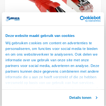
Optica
6.35 m
Plafondbeugels
Vloer/plafond/wand montage
Medische beugels
Fiets beugels
Stroomkabels
Sound
USB C 
HDMI 
Netwe
Stroo
BNC T
Coax &
RCA &
XLR &
TV standaarden
Accessoires
Monitorarm accessoires
Magnetron beugels
BNC / SDI Kabels
USB 2
HDMI 
Netwe
Overi
BNC A
Coax 
RCA &
Conne
Accessoires TV liften
Draaiplateau
Coax en F-Connector Kabels
HDMI 
Netwe
Verle
Deze website maakt gebruik van cookies
Composiet Video Kabels
Wij gebruiken cookies om content en advertenties te
HDMI 
Stekk
personaliseren, om functies voor social media te bieden
Audio kabels
en om ons websiteverkeer te analyseren. Ook delen we
€5,95
Power
informatie over uw gebruik van onze site met onze
XLR en Jack Kabels
VRAAG NAAR LEVERTIJD
partners voor social media, adverteren en analyse. Deze
Stroo
partners kunnen deze gegevens combineren met andere
Speaker kabels
ACT Rode 0,5 meter LSZH SFTP CAT6A patchkabel snagless met RJ45
informatie die u aan ze heeft verstrekt of die ze hebben
connectoren
Lees meer
verzameld op basis van uw gebruik van hun services.
Het chatcontact is alleen mogelijk als u de cookies heeft
Offerte aanvragen? Bel, mail, chat of maak een login aan! (075 - 655
55 80 of mail naar
info@braca.nl
)
geaccepteerd.
Details tonen