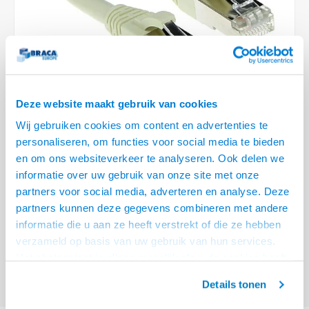
Optica
6.35 m
Plafondbeugels
Vloer/plafond/wand montage
Medische beugels
Fiets beugels
Stroomkabels
Sound
USB C 
HDMI 
Netwe
Stroo
BNC T
Coax &
RCA &
XLR &
TV standaarden
Accessoires
Monitorarm accessoires
Magnetron beugels
BNC / SDI Kabels
USB 2
HDMI 
Netwe
Overi
BNC A
Coax 
RCA &
Conne
Accessoires TV liften
Draaiplateau
Coax en F-Connector Kabels
HDMI 
Netwe
Verle
Deze website maakt gebruik van cookies
Composiet Video Kabels
Wij gebruiken cookies om content en advertenties te
HDMI 
Stekk
personaliseren, om functies voor social media te bieden
Audio kabels
en om ons websiteverkeer te analyseren. Ook delen we
€5,95
Power
informatie over uw gebruik van onze site met onze
XLR en Jack Kabels
VOOR 15:00 BESTELD, MORGEN GELEVERD!
partners voor social media, adverteren en analyse. Deze
Stroo
partners kunnen deze gegevens combineren met andere
Speaker kabels
ACT Ivoor 0,5 meter LSZH SFTP CAT6A patchkabel snagless met RJ45
informatie die u aan ze heeft verstrekt of die ze hebben
connectoren
Lees meer
verzameld op basis van uw gebruik van hun services.
Het chatcontact is alleen mogelijk als u de cookies heeft
Offerte aanvragen? Bel, mail, chat of maak een login aan! (075 - 655
55 80 of mail naar
info@braca.nl
)
geaccepteerd.
Details tonen