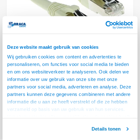
Optica
6.35 m
Plafondbeugels
Vloer/plafond/wand montage
Medische beugels
Fiets beugels
Stroomkabels
Sound
USB C 
HDMI 
Netwe
Stroo
BNC T
Coax &
RCA &
XLR &
TV standaarden
Accessoires
Monitorarm accessoires
Magnetron beugels
BNC / SDI Kabels
USB 2
HDMI 
Netwe
Overi
BNC A
Coax 
RCA &
Conne
Accessoires TV liften
Draaiplateau
Coax en F-Connector Kabels
HDMI 
Netwe
Verle
Deze website maakt gebruik van cookies
Composiet Video Kabels
Wij gebruiken cookies om content en advertenties te
HDMI 
Stekk
personaliseren, om functies voor social media te bieden
Audio kabels
en om ons websiteverkeer te analyseren. Ook delen we
€4,95
Power
informatie over uw gebruik van onze site met onze
XLR en Jack Kabels
VOOR 15:00 BESTELD, MORGEN GELEVERD!
partners voor social media, adverteren en analyse. Deze
Stroo
partners kunnen deze gegevens combineren met andere
Speaker kabels
ACT Ivoor 0,25 meter LSZH SFTP CAT6A patchkabel snagless met RJ45
informatie die u aan ze heeft verstrekt of die ze hebben
connectoren
Lees meer
verzameld op basis van uw gebruik van hun services.
Het chatcontact is alleen mogelijk als u de cookies heeft
Offerte aanvragen? Bel, mail, chat of maak een login aan! (075 - 655
55 80 of mail naar
info@braca.nl
)
geaccepteerd.
Details tonen