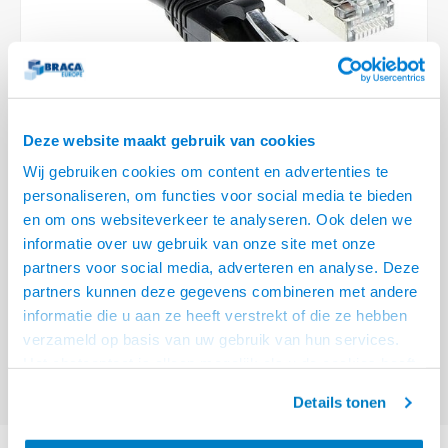
Optica
6.35 m
Plafondbeugels
Vloer/plafond/wand montage
Medische beugels
Fiets beugels
Stroomkabels
Sound
USB C 
HDMI 
Netwe
Stroo
BNC T
Coax &
RCA &
XLR &
TV standaarden
Accessoires
Monitorarm accessoires
Magnetron beugels
BNC / SDI Kabels
USB 2
HDMI 
Netwe
Overi
BNC A
Coax 
RCA &
Conne
Accessoires TV liften
Draaiplateau
Coax en F-Connector Kabels
HDMI 
Netwe
Verle
Deze website maakt gebruik van cookies
Composiet Video Kabels
Wij gebruiken cookies om content en advertenties te
HDMI 
Stekk
personaliseren, om functies voor social media te bieden
Audio kabels
€13,95
en om ons websiteverkeer te analyseren. Ook delen we
Power
informatie over uw gebruik van onze site met onze
VRAAG NAAR LEVERTIJD
XLR en Jack Kabels
partners voor social media, adverteren en analyse. Deze
Stroo
partners kunnen deze gegevens combineren met andere
ACT Zwarte 7 meter SFTP CAT6A patchkabel snagless met RJ45
Speaker kabels
informatie die u aan ze heeft verstrekt of die ze hebben
connectoren
Lees meer
verzameld op basis van uw gebruik van hun services.
Offerte aanvragen? Bel, mail, chat of maak een login aan! (075 - 655
Het chatcontact is alleen mogelijk als u de cookies heeft
55 80 of mail naar
info@braca.nl
)
geaccepteerd.
Details tonen