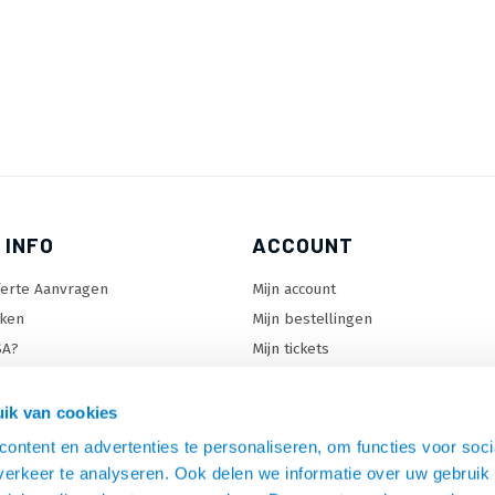
 INFO
ACCOUNT
ferte Aanvragen
Mijn account
ken
Mijn bestellingen
SA?
Mijn tickets
 keuzehulp
Mijn wenslijst
ard keuzehulp
ik van cookies
uzehulp
ontent en advertenties te personaliseren, om functies voor soci
rm keuzehulp
erkeer te analyseren. Ook delen we informatie over uw gebruik 