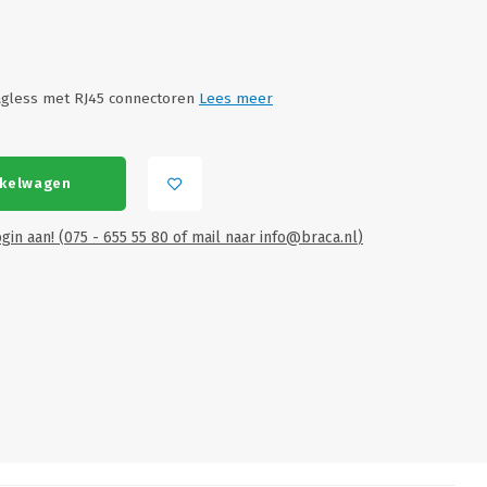
agless met RJ45 connectoren
Lees meer
nkelwagen
gin aan! (075 - 655 55 80 of mail naar
info@braca.nl
)