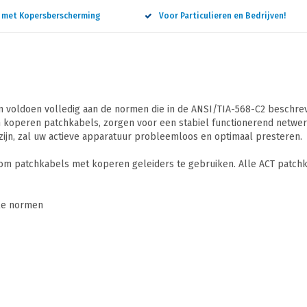
n met Kopersberscherming
Voor Particulieren en Bedrijven!
 voldoen volledig aan de normen die in de ANSI/TIA-568-C2 beschreve
 koperen patchkabels, zorgen voor een stabiel functionerend netwerk
ijn, zal uw actieve apparatuur probleemloos en optimaal presteren.
 om patchkabels met koperen geleiders te gebruiken. Alle ACT patchk
ale normen