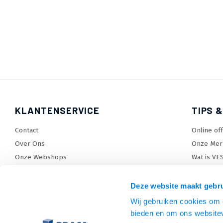
KLANTENSERVICE
TIPS &
Contact
Online of
Over Ons
Onze Mer
Onze Webshops
Wat is VE
Levertijden, dagen en voorwaarden
TV beugel
Verzendkosten
TV standa
Deze website maakt gebru
Retourneren en service
TV lift ke
Wij gebruiken cookies om c
Garantie
Monitora
bieden en om ons websitev