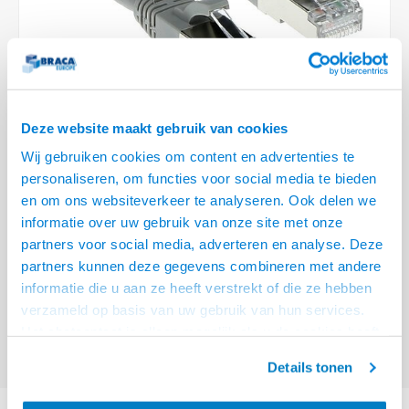
Optica
6.35 m
Plafondbeugels
Vloer/plafond/wand montage
Medische beugels
Fiets beugels
Stroomkabels
Sound
USB C 
HDMI 
Netwe
Stroo
BNC T
Coax &
RCA &
XLR &
TV standaarden
Accessoires
Monitorarm accessoires
Magnetron beugels
BNC / SDI Kabels
USB 2
HDMI 
Netwe
Overi
BNC A
Coax 
RCA &
Conne
Accessoires TV liften
Draaiplateau
Coax en F-Connector Kabels
HDMI 
Netwe
Verle
Deze website maakt gebruik van cookies
Composiet Video Kabels
Wij gebruiken cookies om content en advertenties te
HDMI 
Stekk
personaliseren, om functies voor social media te bieden
Audio kabels
€10,95
en om ons websiteverkeer te analyseren. Ook delen we
Power
informatie over uw gebruik van onze site met onze
VOOR 15:00 BESTELD, MORGEN GELEVERD!
XLR en Jack Kabels
partners voor social media, adverteren en analyse. Deze
Stroo
partners kunnen deze gegevens combineren met andere
ACT Grijze 5 meter SFTP CAT6A patchkabel snagless met RJ45
Speaker kabels
informatie die u aan ze heeft verstrekt of die ze hebben
connectoren
Lees meer
verzameld op basis van uw gebruik van hun services.
Offerte aanvragen? Bel, mail, chat of maak een login aan! (075 - 655
Het chatcontact is alleen mogelijk als u de cookies heeft
55 80 of mail naar
info@braca.nl
)
geaccepteerd.
Details tonen