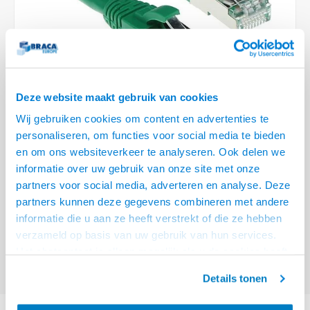
Optica
6.35 m
Plafondbeugels
Vloer/plafond/wand montage
Medische beugels
Fiets beugels
Stroomkabels
Sound
USB C 
HDMI 
Netwe
Stroo
BNC T
Coax &
RCA &
XLR &
TV standaarden
Accessoires
Monitorarm accessoires
Magnetron beugels
BNC / SDI Kabels
USB 2
HDMI 
Netwe
Overi
BNC A
Coax 
RCA &
Conne
Accessoires TV liften
Draaiplateau
Coax en F-Connector Kabels
HDMI 
Netwe
Verle
Deze website maakt gebruik van cookies
Composiet Video Kabels
Wij gebruiken cookies om content en advertenties te
HDMI 
Stekk
personaliseren, om functies voor social media te bieden
Audio kabels
€8,95
en om ons websiteverkeer te analyseren. Ook delen we
Power
informatie over uw gebruik van onze site met onze
VOOR 15:00 BESTELD, MORGEN GELEVERD!
XLR en Jack Kabels
partners voor social media, adverteren en analyse. Deze
Stroo
partners kunnen deze gegevens combineren met andere
ACT Groene 3 meter SFTP CAT6A patchkabel snagless met RJ45
Speaker kabels
informatie die u aan ze heeft verstrekt of die ze hebben
connectoren
Lees meer
verzameld op basis van uw gebruik van hun services.
Offerte aanvragen? Bel, mail, chat of maak een login aan! (075 - 655
Het chatcontact is alleen mogelijk als u de cookies heeft
55 80 of mail naar
info@braca.nl
)
geaccepteerd.
Details tonen