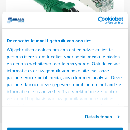
Optica
6.35 m
Plafondbeugels
Vloer/plafond/wand montage
Medische beugels
Fiets beugels
Stroomkabels
Sound
USB C 
HDMI 
Netwe
Stroo
BNC T
Coax &
RCA &
XLR &
TV standaarden
Accessoires
Monitorarm accessoires
Magnetron beugels
BNC / SDI Kabels
USB 2
HDMI 
Netwe
Overi
BNC A
Coax 
RCA &
Conne
Accessoires TV liften
Draaiplateau
Coax en F-Connector Kabels
HDMI 
Netwe
Verle
Deze website maakt gebruik van cookies
Composiet Video Kabels
Wij gebruiken cookies om content en advertenties te
HDMI 
Stekk
personaliseren, om functies voor social media te bieden
Audio kabels
€42,95
en om ons websiteverkeer te analyseren. Ook delen we
Power
informatie over uw gebruik van onze site met onze
VOOR 15:00 BESTELD, MORGEN GELEVERD!
XLR en Jack Kabels
partners voor social media, adverteren en analyse. Deze
Stroo
partners kunnen deze gegevens combineren met andere
ACT Groene 30 meter SFTP CAT6A patchkabel snagless met RJ45
Speaker kabels
informatie die u aan ze heeft verstrekt of die ze hebben
connectoren
Lees meer
verzameld op basis van uw gebruik van hun services.
Offerte aanvragen? Bel, mail, chat of maak een login aan! (075 - 655
Het chatcontact is alleen mogelijk als u de cookies heeft
55 80 of mail naar
info@braca.nl
)
geaccepteerd.
Details tonen