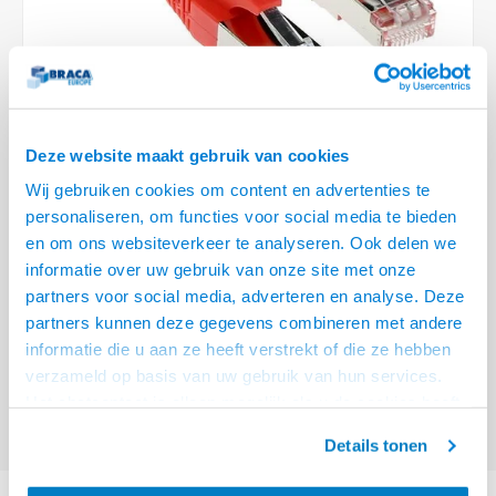
Optica
6.35 m
Plafondbeugels
Vloer/plafond/wand montage
Medische beugels
Fiets beugels
Stroomkabels
Sound
USB C 
HDMI 
Netwe
Stroo
BNC T
Coax &
RCA &
XLR &
TV standaarden
Accessoires
Monitorarm accessoires
Magnetron beugels
BNC / SDI Kabels
USB 2
HDMI 
Netwe
Overi
BNC A
Coax 
RCA &
Conne
Accessoires TV liften
Draaiplateau
Coax en F-Connector Kabels
HDMI 
Netwe
Verle
Deze website maakt gebruik van cookies
Composiet Video Kabels
Wij gebruiken cookies om content en advertenties te
HDMI 
Stekk
personaliseren, om functies voor social media te bieden
Audio kabels
€35,95
en om ons websiteverkeer te analyseren. Ook delen we
Power
informatie over uw gebruik van onze site met onze
VRAAG NAAR LEVERTIJD
XLR en Jack Kabels
partners voor social media, adverteren en analyse. Deze
Stroo
partners kunnen deze gegevens combineren met andere
ACT Rode 25 meter SFTP CAT6A patchkabel snagless met RJ45
Speaker kabels
informatie die u aan ze heeft verstrekt of die ze hebben
connectoren
Lees meer
verzameld op basis van uw gebruik van hun services.
Offerte aanvragen? Bel, mail, chat of maak een login aan! (075 - 655
Het chatcontact is alleen mogelijk als u de cookies heeft
55 80 of mail naar
info@braca.nl
)
geaccepteerd.
Details tonen