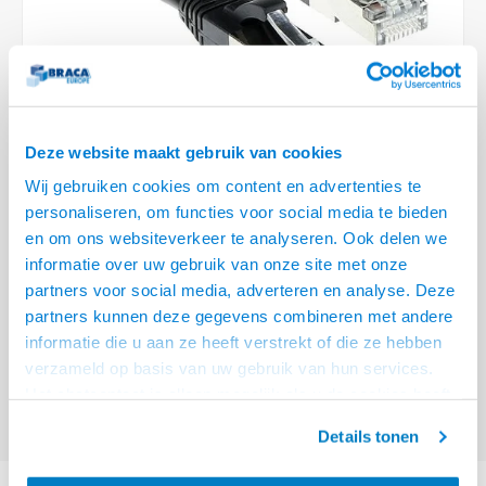
Optica
6.35 m
Plafondbeugels
Vloer/plafond/wand montage
Medische beugels
Fiets beugels
Stroomkabels
Sound
USB C 
HDMI 
Netwe
Stroo
BNC T
Coax &
RCA &
XLR &
TV standaarden
Accessoires
Monitorarm accessoires
Magnetron beugels
BNC / SDI Kabels
USB 2
HDMI 
Netwe
Overi
BNC A
Coax 
RCA &
Conne
Accessoires TV liften
Draaiplateau
Coax en F-Connector Kabels
HDMI 
Netwe
Verle
Deze website maakt gebruik van cookies
Composiet Video Kabels
Wij gebruiken cookies om content en advertenties te
HDMI 
Stekk
personaliseren, om functies voor social media te bieden
Audio kabels
€29,95
en om ons websiteverkeer te analyseren. Ook delen we
Power
informatie over uw gebruik van onze site met onze
VOOR 15:00 BESTELD, MORGEN GELEVERD!
XLR en Jack Kabels
partners voor social media, adverteren en analyse. Deze
Stroo
partners kunnen deze gegevens combineren met andere
ACT Zwarte 20 meter SFTP CAT6A patchkabel snagless met RJ45
Speaker kabels
informatie die u aan ze heeft verstrekt of die ze hebben
connectoren
Lees meer
verzameld op basis van uw gebruik van hun services.
Offerte aanvragen? Bel, mail, chat of maak een login aan! (075 - 655
Het chatcontact is alleen mogelijk als u de cookies heeft
55 80 of mail naar
info@braca.nl
)
geaccepteerd.
Details tonen