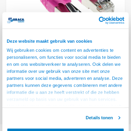
Optica
6.35 m
Plafondbeugels
Vloer/plafond/wand montage
Medische beugels
Fiets beugels
Stroomkabels
Sound
USB C 
HDMI 
Netwe
Stroo
BNC T
Coax &
RCA &
XLR &
TV standaarden
Accessoires
Monitorarm accessoires
Magnetron beugels
BNC / SDI Kabels
USB 2
HDMI 
Netwe
Overi
BNC A
Coax 
RCA &
Conne
Accessoires TV liften
Draaiplateau
Coax en F-Connector Kabels
HDMI 
Netwe
Verle
Deze website maakt gebruik van cookies
Composiet Video Kabels
Wij gebruiken cookies om content en advertenties te
HDMI 
Stekk
personaliseren, om functies voor social media te bieden
Audio kabels
€29,95
en om ons websiteverkeer te analyseren. Ook delen we
Power
informatie over uw gebruik van onze site met onze
VOOR 15:00 BESTELD, MORGEN GELEVERD!
XLR en Jack Kabels
partners voor social media, adverteren en analyse. Deze
Stroo
partners kunnen deze gegevens combineren met andere
ACT Roze 20,00 meter SFTP CAT6A patchkabel snagless met RJ45
Speaker kabels
informatie die u aan ze heeft verstrekt of die ze hebben
connectoren
Lees meer
verzameld op basis van uw gebruik van hun services.
Offerte aanvragen? Bel, mail, chat of maak een login aan! (075 - 655
Het chatcontact is alleen mogelijk als u de cookies heeft
55 80 of mail naar
info@braca.nl
)
geaccepteerd.
Details tonen