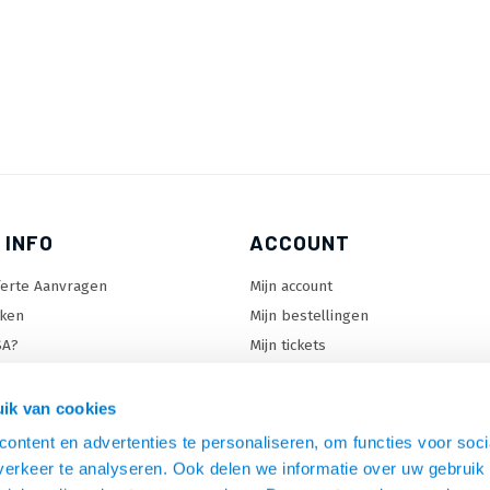
 INFO
ACCOUNT
ferte Aanvragen
Mijn account
ken
Mijn bestellingen
SA?
Mijn tickets
 keuzehulp
Mijn wenslijst
ard keuzehulp
ik van cookies
uzehulp
ontent en advertenties te personaliseren, om functies voor soci
rm keuzehulp
erkeer te analyseren. Ook delen we informatie over uw gebruik 