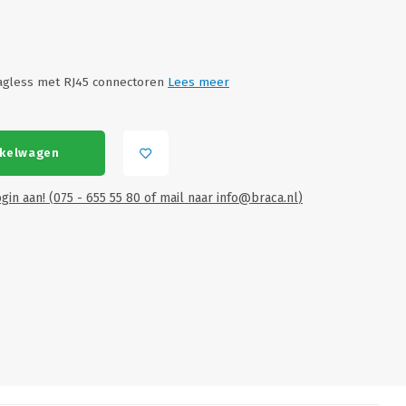
agless met RJ45 connectoren
Lees meer
nkelwagen
gin aan! (075 - 655 55 80 of mail naar
info@braca.nl
)