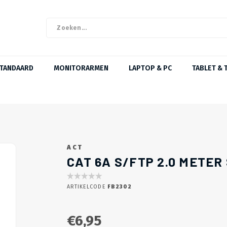
STANDAARD
MONITORARMEN
LAPTOP & PC
TABLET & 
ACT
CAT 6A S/FTP 2.0 METE
ARTIKELCODE
FB2302
€6,95