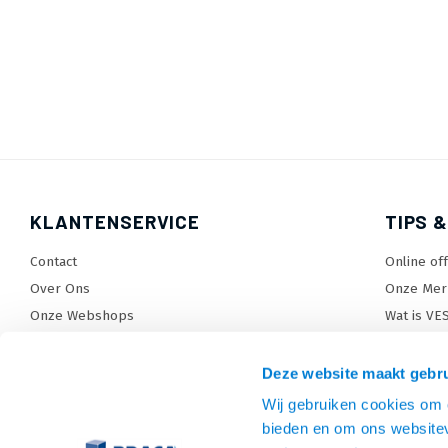
KLANTENSERVICE
TIPS &
Contact
Online of
Over Ons
Onze Mer
Onze Webshops
Wat is VE
Levertijden, dagen en voorwaarden
TV beugel
Verzendkosten
TV standa
Deze website maakt gebru
Retourneren en service
TV lift ke
Wij gebruiken cookies om c
Garantie
Monitora
bieden en om ons websitev