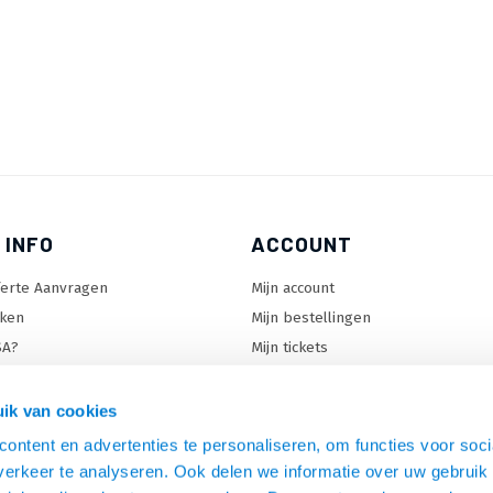
 INFO
ACCOUNT
ferte Aanvragen
Mijn account
ken
Mijn bestellingen
SA?
Mijn tickets
 keuzehulp
Mijn wenslijst
ard keuzehulp
ik van cookies
uzehulp
ontent en advertenties te personaliseren, om functies voor soci
rm keuzehulp
erkeer te analyseren. Ook delen we informatie over uw gebruik 