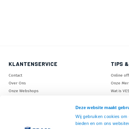
KLANTENSERVICE
TIPS &
Contact
Online of
Over Ons
Onze Mer
Onze Webshops
Wat is VE
Levertijden, dagen en voorwaarden
TV beugel
Verzendkosten
TV standa
Deze website maakt gebru
Retourneren en service
TV lift ke
Wij gebruiken cookies om c
Garantie
Monitora
bieden en om ons websitev