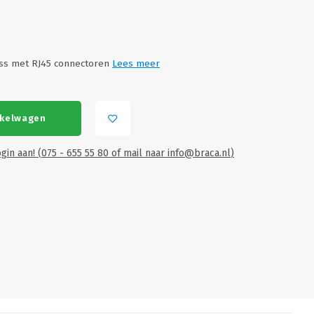
ess met RJ45 connectoren
Lees meer
nkelwagen
gin aan! (075 - 655 55 80 of mail naar
info@braca.nl
)