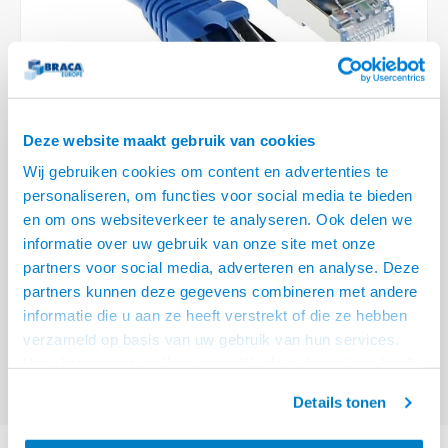
Optica
6.35 m
Plafondbeugels
Vloer/plafond/wand montage
Medische beugels
Fiets beugels
Stroomkabels
Sound
USB C 
HDMI 
Netwe
Stroo
BNC T
Coax &
RCA &
XLR &
TV standaarden
Accessoires
Monitorarm accessoires
Magnetron beugels
BNC / SDI Kabels
USB 2
HDMI 
Netwe
Overi
BNC A
Coax 
RCA &
Conne
Accessoires TV liften
Draaiplateau
Coax en F-Connector Kabels
HDMI 
Netwe
Verle
Deze website maakt gebruik van cookies
Composiet Video Kabels
Wij gebruiken cookies om content en advertenties te
HDMI 
Stekk
personaliseren, om functies voor social media te bieden
Audio kabels
€6,95
en om ons websiteverkeer te analyseren. Ook delen we
Power
informatie over uw gebruik van onze site met onze
VOOR 15:00 BESTELD, MORGEN GELEVERD!
XLR en Jack Kabels
partners voor social media, adverteren en analyse. Deze
Stroo
partners kunnen deze gegevens combineren met andere
ACT Blauwe 2 meter SFTP CAT6A patchkabel snagless met RJ45
Speaker kabels
informatie die u aan ze heeft verstrekt of die ze hebben
connectoren
Lees meer
verzameld op basis van uw gebruik van hun services.
Offerte aanvragen? Bel, mail, chat of maak een login aan! (075 - 655
Het chatcontact is alleen mogelijk als u de cookies heeft
55 80 of mail naar
info@braca.nl
)
geaccepteerd.
Details tonen