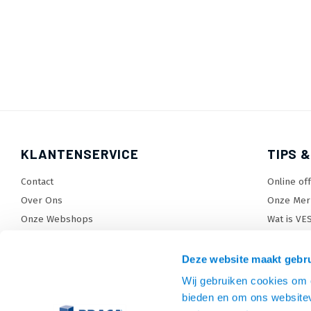
KLANTENSERVICE
TIPS &
Contact
Online of
Over Ons
Onze Mer
Onze Webshops
Wat is VE
Levertijden, dagen en voorwaarden
TV beugel
Verzendkosten
TV standa
Deze website maakt gebru
Retourneren en service
TV lift ke
Wij gebruiken cookies om c
Garantie
Monitora
bieden en om ons websitev