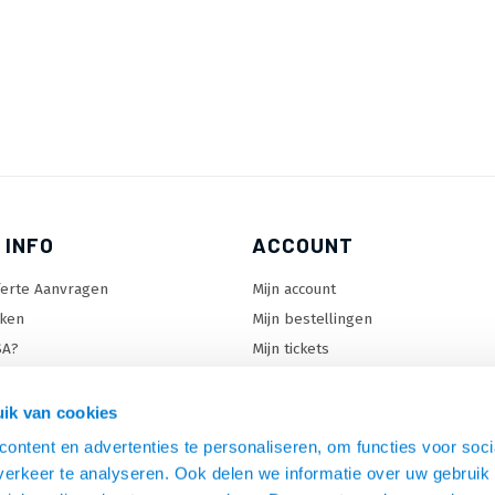
 INFO
ACCOUNT
ferte Aanvragen
Mijn account
ken
Mijn bestellingen
SA?
Mijn tickets
 keuzehulp
Mijn wenslijst
ard keuzehulp
ik van cookies
uzehulp
ontent en advertenties te personaliseren, om functies voor soci
rm keuzehulp
erkeer te analyseren. Ook delen we informatie over uw gebruik 