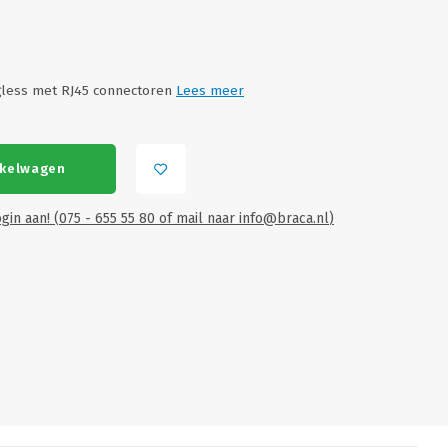
gless met RJ45 connectoren
Lees meer
nkelwagen
gin aan! (075 - 655 55 80 of mail naar
info@braca.nl
)