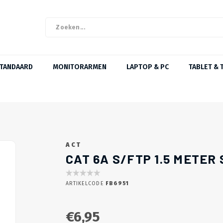
STANDAARD
MONITORARMEN
LAPTOP & PC
TABLET & 
ACT
CAT 6A S/FTP 1.5 METE
ARTIKELCODE
FB6951
€6,95