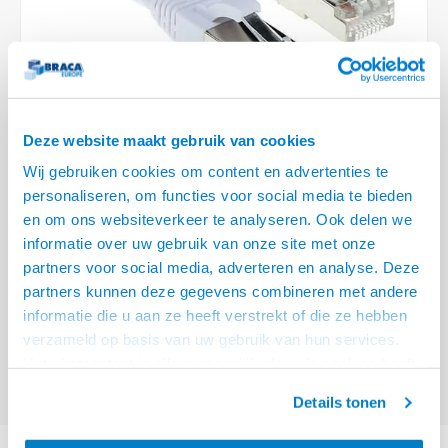
Optica
6.35 m
Plafondbeugels
Vloer/plafond/wand montage
Medische beugels
Fiets beugels
Stroomkabels
Sound
USB C 
HDMI 
Netwe
Stroo
BNC T
Coax &
RCA &
XLR &
TV standaarden
Accessoires
Monitorarm accessoires
Magnetron beugels
BNC / SDI Kabels
USB 2
HDMI 
Netwe
Overi
BNC A
Coax 
RCA &
Conne
Accessoires TV liften
Draaiplateau
Coax en F-Connector Kabels
HDMI 
Netwe
Verle
Deze website maakt gebruik van cookies
Composiet Video Kabels
Wij gebruiken cookies om content en advertenties te
HDMI 
Stekk
personaliseren, om functies voor social media te bieden
Audio kabels
€22,95
en om ons websiteverkeer te analyseren. Ook delen we
Power
informatie over uw gebruik van onze site met onze
VOOR 15:00 BESTELD, MORGEN GELEVERD!
XLR en Jack Kabels
partners voor social media, adverteren en analyse. Deze
Stroo
partners kunnen deze gegevens combineren met andere
ACT Witte 15 meter SFTP CAT6A patchkabel snagless met RJ45
Speaker kabels
informatie die u aan ze heeft verstrekt of die ze hebben
connectoren
Lees meer
verzameld op basis van uw gebruik van hun services.
Offerte aanvragen? Bel, mail, chat of maak een login aan! (075 - 655
Het chatcontact is alleen mogelijk als u de cookies heeft
55 80 of mail naar
info@braca.nl
)
geaccepteerd.
Details tonen