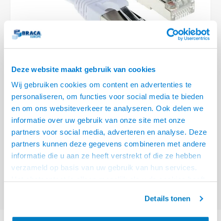
Optica
6.35 m
Plafondbeugels
Vloer/plafond/wand montage
Medische beugels
Fiets beugels
Stroomkabels
Sound
USB C 
HDMI 
Netwe
Stroo
BNC T
Coax &
RCA &
XLR &
TV standaarden
Accessoires
Monitorarm accessoires
Magnetron beugels
BNC / SDI Kabels
USB 2
HDMI 
Netwe
Overi
BNC A
Coax 
RCA &
Conne
Accessoires TV liften
Draaiplateau
Coax en F-Connector Kabels
HDMI 
Netwe
Verle
Deze website maakt gebruik van cookies
Composiet Video Kabels
Wij gebruiken cookies om content en advertenties te
HDMI 
Stekk
personaliseren, om functies voor social media te bieden
Audio kabels
€6,95
en om ons websiteverkeer te analyseren. Ook delen we
Power
informatie over uw gebruik van onze site met onze
VOOR 15:00 BESTELD, MORGEN GELEVERD!
XLR en Jack Kabels
partners voor social media, adverteren en analyse. Deze
Stroo
partners kunnen deze gegevens combineren met andere
ACT Witte 1,5 meter SFTP CAT6A patchkabel snagless met RJ45
Speaker kabels
informatie die u aan ze heeft verstrekt of die ze hebben
connectoren
Lees meer
verzameld op basis van uw gebruik van hun services.
Offerte aanvragen? Bel, mail, chat of maak een login aan! (075 - 655
Het chatcontact is alleen mogelijk als u de cookies heeft
55 80 of mail naar
info@braca.nl
)
geaccepteerd.
Details tonen