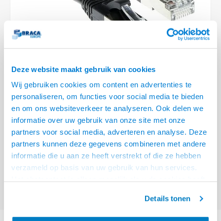
Optica
6.35 m
Plafondbeugels
Vloer/plafond/wand montage
Medische beugels
Fiets beugels
Stroomkabels
Sound
USB C 
HDMI 
Netwe
Stroo
BNC T
Coax &
RCA &
XLR &
TV standaarden
Accessoires
Monitorarm accessoires
Magnetron beugels
BNC / SDI Kabels
USB 2
HDMI 
Netwe
Overi
BNC A
Coax 
RCA &
Conne
Accessoires TV liften
Draaiplateau
Coax en F-Connector Kabels
HDMI 
Netwe
Verle
Deze website maakt gebruik van cookies
Composiet Video Kabels
Wij gebruiken cookies om content en advertenties te
HDMI 
Stekk
personaliseren, om functies voor social media te bieden
Audio kabels
€4,95
en om ons websiteverkeer te analyseren. Ook delen we
Power
informatie over uw gebruik van onze site met onze
VOOR 15:00 BESTELD, MORGEN GELEVERD!
XLR en Jack Kabels
partners voor social media, adverteren en analyse. Deze
Stroo
partners kunnen deze gegevens combineren met andere
ACT Zwarte 0,5 meter SFTP CAT6A patchkabel snagless met RJ45
Speaker kabels
informatie die u aan ze heeft verstrekt of die ze hebben
connectoren
Lees meer
verzameld op basis van uw gebruik van hun services.
Offerte aanvragen? Bel, mail, chat of maak een login aan! (075 - 655
Het chatcontact is alleen mogelijk als u de cookies heeft
55 80 of mail naar
info@braca.nl
)
geaccepteerd.
Details tonen