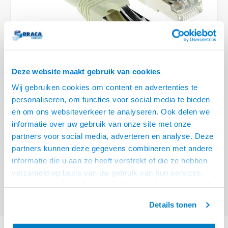
Optica
6.35 m
Plafondbeugels
Vloer/plafond/wand montage
Medische beugels
Fiets beugels
Stroomkabels
Sound
USB C 
HDMI 
Netwe
Stroo
BNC T
Coax &
RCA &
XLR &
TV standaarden
Accessoires
Monitorarm accessoires
Magnetron beugels
BNC / SDI Kabels
USB 2
HDMI 
Netwe
Overi
BNC A
Coax 
RCA &
Conne
Accessoires TV liften
Draaiplateau
Coax en F-Connector Kabels
HDMI 
Netwe
Verle
Deze website maakt gebruik van cookies
Composiet Video Kabels
Wij gebruiken cookies om content en advertenties te
HDMI 
Stekk
personaliseren, om functies voor social media te bieden
Audio kabels
€4,95
en om ons websiteverkeer te analyseren. Ook delen we
Power
informatie over uw gebruik van onze site met onze
VOOR 15:00 BESTELD, MORGEN GELEVERD!
XLR en Jack Kabels
partners voor social media, adverteren en analyse. Deze
Stroo
partners kunnen deze gegevens combineren met andere
ACT Ivoor 0,5 meter SFTP CAT6A patchkabel snagless met RJ45
Speaker kabels
informatie die u aan ze heeft verstrekt of die ze hebben
connectoren
Lees meer
verzameld op basis van uw gebruik van hun services.
Offerte aanvragen? Bel, mail, chat of maak een login aan! (075 - 655
Het chatcontact is alleen mogelijk als u de cookies heeft
55 80 of mail naar
info@braca.nl
)
geaccepteerd.
Details tonen