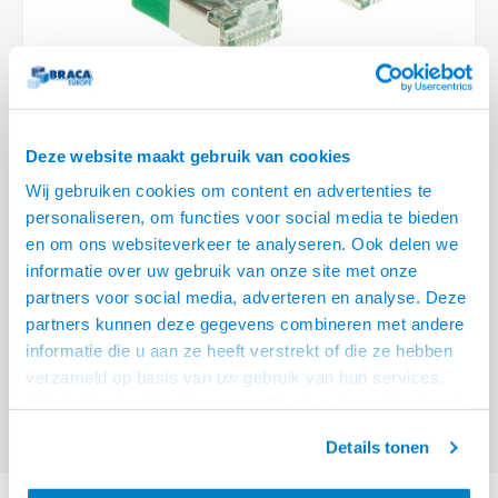
Optica
6.35 m
Plafondbeugels
Vloer/plafond/wand montage
Medische beugels
Fiets beugels
Stroomkabels
Sound
USB C 
HDMI 
Netwe
Stroo
BNC T
Coax &
RCA &
XLR &
TV standaarden
Accessoires
Monitorarm accessoires
Magnetron beugels
BNC / SDI Kabels
USB 2
HDMI 
Netwe
Overi
BNC A
Coax 
RCA &
Conne
Accessoires TV liften
Draaiplateau
Coax en F-Connector Kabels
HDMI 
Netwe
Verle
Deze website maakt gebruik van cookies
Composiet Video Kabels
Wij gebruiken cookies om content en advertenties te
HDMI 
Stekk
personaliseren, om functies voor social media te bieden
Audio kabels
€7,95
en om ons websiteverkeer te analyseren. Ook delen we
Power
informatie over uw gebruik van onze site met onze
VOOR 15:00 BESTELD, MORGEN GELEVERD!
XLR en Jack Kabels
partners voor social media, adverteren en analyse. Deze
Stroo
partners kunnen deze gegevens combineren met andere
ACT Groene 2 meter LSZH U/FTP CAT6A datacenter slimline patchkabel
Speaker kabels
informatie die u aan ze heeft verstrekt of die ze hebben
snagless met RJ45 connectoren
Lees meer
verzameld op basis van uw gebruik van hun services.
Offerte aanvragen? Bel, mail, chat of maak een login aan! (075 - 655
Het chatcontact is alleen mogelijk als u de cookies heeft
55 80 of mail naar
info@braca.nl
)
geaccepteerd.
Details tonen