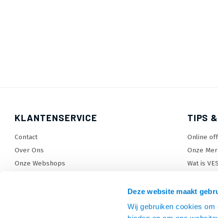
KLANTENSERVICE
TIPS &
Contact
Online of
Over Ons
Onze Mer
Onze Webshops
Wat is VE
Levertijden, dagen en voorwaarden
TV beugel
Verzendkosten
TV standa
Deze website maakt gebru
Retourneren en service
TV lift ke
Wij gebruiken cookies om c
Garantie
Monitora