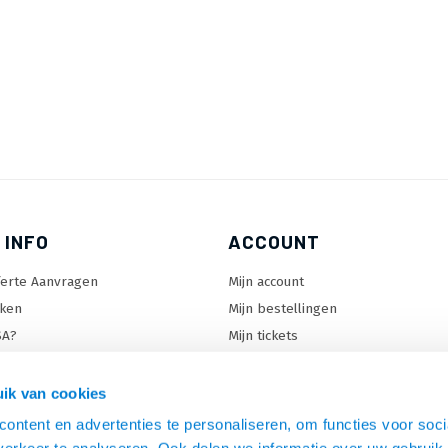
 INFO
ACCOUNT
ferte Aanvragen
Mijn account
ken
Mijn bestellingen
SA?
Mijn tickets
 keuzehulp
Mijn wenslijst
ard keuzehulp
ik van cookies
uzehulp
ontent en advertenties te personaliseren, om functies voor soci
rm keuzehulp