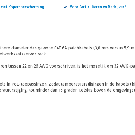
n met Kopersberscherming
Voor Particulieren en Bedrijven!
nere diameter dan gewone CAT 6A patchkabels (3,8 mm versus 5,9 mm).
netwerkkast/server rack.
en tussen 22 en 26 AWG voorschrijven, is het mogelijk om 32 AWG-pa
ls in PoE-toepassingen. Zodat temperatuurstijgingen in de kabels (
ratuurstijging, tot minder dan 15 graden Celsius boven de omgevings