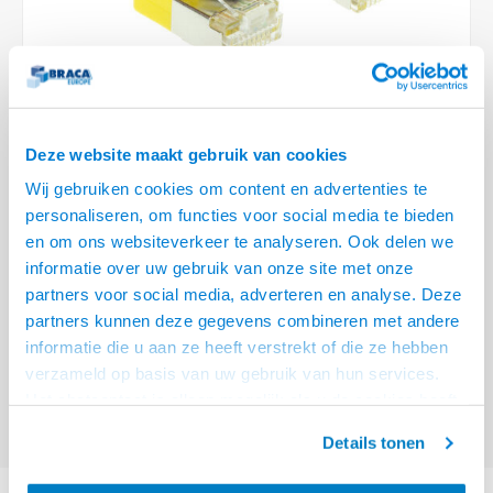
Optica
6.35 m
Plafondbeugels
Vloer/plafond/wand montage
Medische beugels
Fiets beugels
Stroomkabels
Sound
USB C 
HDMI 
Netwe
Stroo
BNC T
Coax &
RCA &
XLR &
TV standaarden
Accessoires
Monitorarm accessoires
Magnetron beugels
BNC / SDI Kabels
USB 2
HDMI 
Netwe
Overi
BNC A
Coax 
RCA &
Conne
Accessoires TV liften
Draaiplateau
Coax en F-Connector Kabels
HDMI 
Netwe
Verle
Deze website maakt gebruik van cookies
Composiet Video Kabels
Wij gebruiken cookies om content en advertenties te
HDMI 
Stekk
personaliseren, om functies voor social media te bieden
Audio kabels
€5,95
en om ons websiteverkeer te analyseren. Ook delen we
Power
informatie over uw gebruik van onze site met onze
VOOR 15:00 BESTELD, MORGEN GELEVERD!
XLR en Jack Kabels
partners voor social media, adverteren en analyse. Deze
Stroo
partners kunnen deze gegevens combineren met andere
ACT Gele 1 meter LSZH U/FTP CAT6A datacenter slimline patchkabel
Speaker kabels
informatie die u aan ze heeft verstrekt of die ze hebben
snagless met RJ45 connectoren
Lees meer
verzameld op basis van uw gebruik van hun services.
Offerte aanvragen? Bel, mail, chat of maak een login aan! (075 - 655
Het chatcontact is alleen mogelijk als u de cookies heeft
55 80 of mail naar
info@braca.nl
)
geaccepteerd.
Details tonen